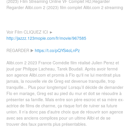
(2023) Film Streaming Online VF Complet HD,Regarder
Regarder Alibi.com 2 (2023) film complet Alibi.com 2 streaming
Voir Film CLIQUEZ ICI ►
http://jazzz.123mopie.com/fr/movie/967585
REGARDER ▶️
https://t.co/pQYS4oLnPz
Alibi.com 2 2023 France Comédie film réalisé Julien Perez et
joué par Philippe Lacheau, Tarek Boudali. Après avoir fermé
son agence Alibi.com et promis à Flo qu'il ne lui mentirait plus
jamais, la nouvelle vie de Greg est devenue tranquille, trop
tranquille... Plus pour longtemps! Lorsqu’il décide de demander
Flo en mariage, Greg est au pied du mur et doit se résoudre à
présenter sa famille. Mais entre son père escroc et sa mère ex-
actrice de films de charme, ça risque fort de ruiner sa future
union. Il n'a donc pas d'autre choix que de réouvrir son agence
avec ses anciens complices pour un ultime Alibi et de se
trouver des faux parents plus présentables.